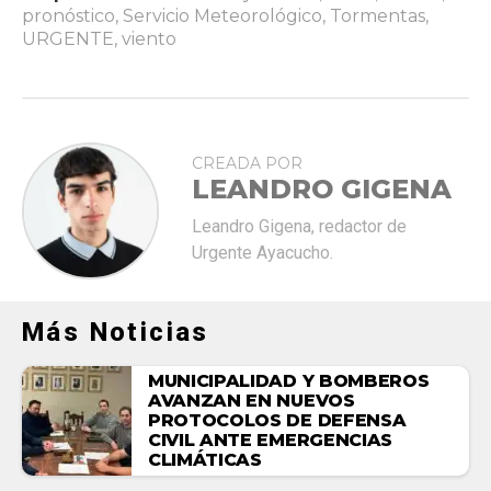
pronóstico
,
Servicio Meteorológico
,
Tormentas
,
URGENTE
,
viento
CREADA POR
LEANDRO GIGENA
Leandro Gigena, redactor de
Urgente Ayacucho.
Más Noticias
MUNICIPALIDAD Y BOMBEROS
AVANZAN EN NUEVOS
PROTOCOLOS DE DEFENSA
CIVIL ANTE EMERGENCIAS
CLIMÁTICAS