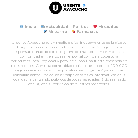
Inicio
Actualidad
Politica
Mi ciudad
Mi barrio
Farmacias
Urgente Ayacucho es un medio digital independiente de la ciudad
de Ayacucho, comprometido con la información ágil, clara y
responsable. Nacido con el objetivo de mantener informada a la
comunidad en tiempo real, el portal combina cobertura
periodística local, regional y provincial con una fuerte presencia en
redes sociales. Con una comunidad digital que supera los 100.000
seguidores en sus distintas plataformas, Urgente Ayacucho se
consolidó como uno de los principales canales informativos de la
localidad, alcanzando públicos de todas las edades. Sitio realizado
con IA, con supervición de nuestros redactores.