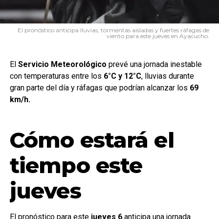
El pronóstico anticipa lluvias, tormentas aisladas y fuertes ráfagas de
viento para este jueves en Ayacucho.
El
Servicio
Meteorológico
prevé una jornada inestable
con temperaturas entre los
6°C y 12°C
, lluvias durante
gran parte del día y ráfagas que podrían alcanzar los
69
km/h.
Cómo estará el
tiempo este
jueves
El pronóstico para este
jueves 6
anticipa una jornada