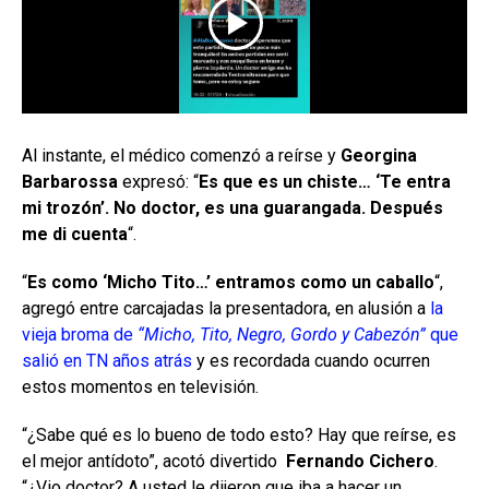
Al instante, el médico comenzó a reírse y
Georgina
Barbarossa
expresó: “
Es que es un chiste… ‘Te entra
mi trozón’. No doctor, es una guarangada. Después
me di cuenta
“.
“
Es como ‘Micho Tito…’ entramos como un caballo
“,
agregó entre carcajadas la presentadora, en alusión a
la
vieja broma de
“Micho, Tito, Negro, Gordo y Cabezón”
que
salió en TN años atrás
y es recordada cuando ocurren
estos momentos en televisión.
“¿Sabe qué es lo bueno de todo esto? Hay que reírse, es
el mejor antídoto”, acotó divertido
Fernando Cichero
.
“¿Vio doctor? A usted le dijeron que iba a hacer un