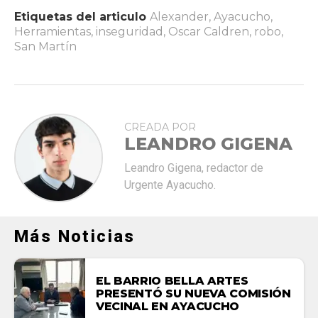
Etiquetas del articulo
Alexander
,
Ayacucho
,
Herramientas
,
inseguridad
,
Oscar Caldren
,
robo
,
San Martín
CREADA POR
LEANDRO GIGENA
Leandro Gigena, redactor de
Urgente Ayacucho.
Más Noticias
EL BARRIO BELLA ARTES
PRESENTÓ SU NUEVA COMISIÓN
VECINAL EN AYACUCHO