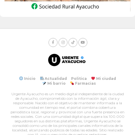
Inicio
Actualidad
Politica
Mi ciudad
Mi barrio
Farmacias
Urgente Ayacucho es un medio digital independiente de la ciudad
de Ayacucho, comprometido con la información ágil, clara y
responsable. Nacido con el objetivo de mantener informada a la
comunidad en tiempo real, el portal combina cobertura
periodística local, regional y provincial con una fuerte presencia en
redes sociales. Con una comunidad digital que supera los 100.000
seguidores en sus distintas plataformas, Urgente Ayacucho se
consolidó como uno de los principales canales informativos de la
localidad, alcanzando públicos de todas las edades. Sitio realizado
con IA, con supervición de nuestros redactores.