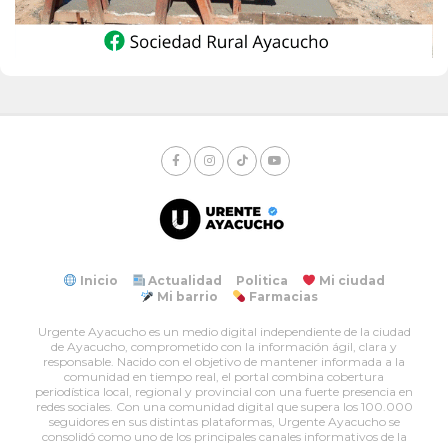
Inicio
Actualidad
Politica
Mi ciudad
Mi barrio
Farmacias
Urgente Ayacucho es un medio digital independiente de la ciudad
de Ayacucho, comprometido con la información ágil, clara y
responsable. Nacido con el objetivo de mantener informada a la
comunidad en tiempo real, el portal combina cobertura
periodística local, regional y provincial con una fuerte presencia en
redes sociales. Con una comunidad digital que supera los 100.000
seguidores en sus distintas plataformas, Urgente Ayacucho se
consolidó como uno de los principales canales informativos de la