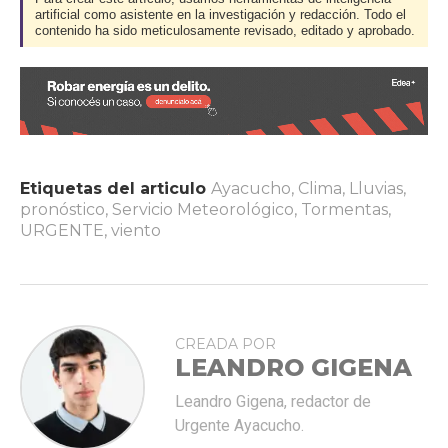
artificial como asistente en la investigación y redacción. Todo el
contenido ha sido meticulosamente revisado, editado y aprobado.
Etiquetas del articulo
Ayacucho
,
Clima
,
Lluvias
,
pronóstico
,
Servicio Meteorológico
,
Tormentas
,
URGENTE
,
viento
CREADA POR
LEANDRO GIGENA
Leandro Gigena, redactor de
Urgente Ayacucho.