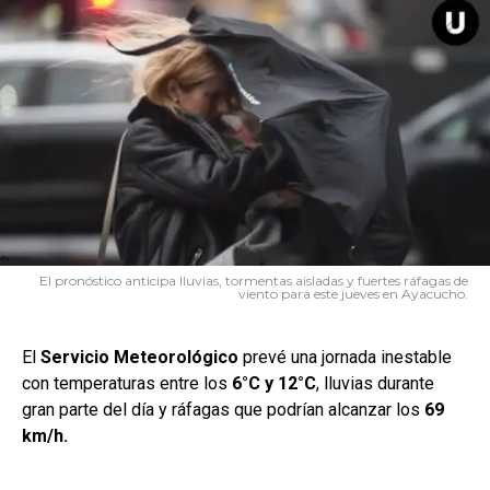
El pronóstico anticipa lluvias, tormentas aisladas y fuertes ráfagas de
viento para este jueves en Ayacucho.
El
Servicio
Meteorológico
prevé una jornada inestable
con temperaturas entre los
6°C y 12°C
, lluvias durante
gran parte del día y ráfagas que podrían alcanzar los
69
km/h.