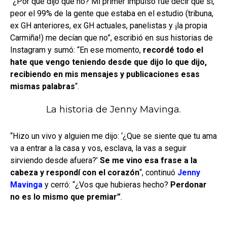
“¿Por qué dijo que no? Mi primer impulso fue decir que sí,
peor el 99% de la gente que estaba en el estudio (tribuna,
ex GH anteriores, ex GH actuales, panelistas y ¡la propia
Carmiña!) me decían que no”, escribió en sus historias de
Instagram y sumó: “En ese momento,
recordé todo el
hate que vengo teniendo desde que dijo lo que dijo,
recibiendo en mis mensajes y publicaciones esas
mismas palabras
“.
La historia de Jenny Mavinga.
“Hizo un vivo y alguien me dijo: ‘¿Que se siente que tu ama
va a entrar a la casa y vos, esclava, la vas a seguir
sirviendo desde afuera?’
Se me vino esa frase a la
cabeza y respondí con el corazón
“, continuó
Jenny
Mavinga
y cerró: “¿Vos que hubieras hecho?
Perdonar
no es lo mismo que premiar”
.