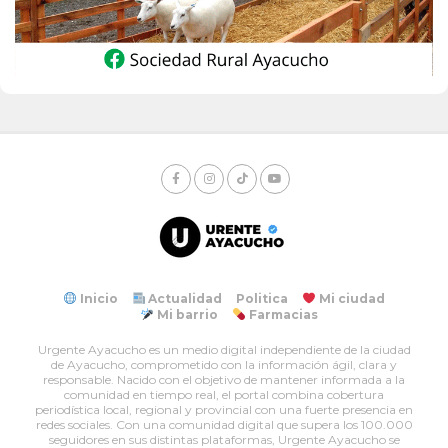
Inicio
Actualidad
Politica
Mi ciudad
Mi barrio
Farmacias
Urgente Ayacucho es un medio digital independiente de la ciudad
de Ayacucho, comprometido con la información ágil, clara y
responsable. Nacido con el objetivo de mantener informada a la
comunidad en tiempo real, el portal combina cobertura
periodística local, regional y provincial con una fuerte presencia en
redes sociales. Con una comunidad digital que supera los 100.000
seguidores en sus distintas plataformas, Urgente Ayacucho se