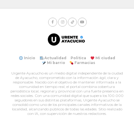
Inicio
Actualidad
Politica
Mi ciudad
Mi barrio
Farmacias
Urgente Ayacucho es un medio digital independiente de la ciudad
de Ayacucho, comprometido con la información ágil, clara y
responsable. Nacido con el objetivo de mantener informada a la
comunidad en tiempo real, el portal combina cobertura
periodística local, regional y provincial con una fuerte presencia en
redes sociales. Con una comunidad digital que supera los 100.000
seguidores en sus distintas plataformas, Urgente Ayacucho se
consolidó como uno de los principales canales informativos de la
localidad, alcanzando públicos de todas las edades. Sitio realizado
con IA, con supervición de nuestros redactores.