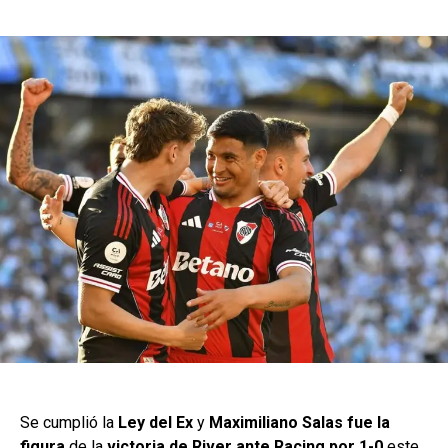
Se cumplió la
Ley del Ex
y
Maximiliano Salas fue la
figura
de la
victoria de River ante Racing por 1-0
este