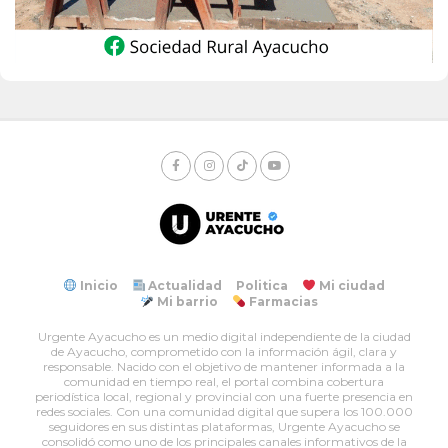
Inicio
Actualidad
Politica
Mi ciudad
Mi barrio
Farmacias
Urgente Ayacucho es un medio digital independiente de la ciudad
de Ayacucho, comprometido con la información ágil, clara y
responsable. Nacido con el objetivo de mantener informada a la
comunidad en tiempo real, el portal combina cobertura
periodística local, regional y provincial con una fuerte presencia en
redes sociales. Con una comunidad digital que supera los 100.000
seguidores en sus distintas plataformas, Urgente Ayacucho se
consolidó como uno de los principales canales informativos de la