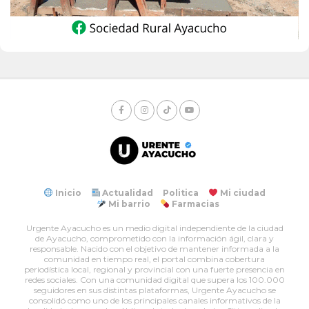
Inicio
Actualidad
Politica
Mi ciudad
Mi barrio
Farmacias
Urgente Ayacucho es un medio digital independiente de la ciudad
de Ayacucho, comprometido con la información ágil, clara y
responsable. Nacido con el objetivo de mantener informada a la
comunidad en tiempo real, el portal combina cobertura
periodística local, regional y provincial con una fuerte presencia en
redes sociales. Con una comunidad digital que supera los 100.000
seguidores en sus distintas plataformas, Urgente Ayacucho se
consolidó como uno de los principales canales informativos de la