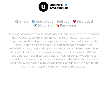
Inicio
Actualidad
Politica
Mi ciudad
Mi barrio
Farmacias
Urgente Ayacucho es un medio digital independiente de la ciudad
de Ayacucho, comprometido con la información ágil, clara y
responsable. Nacido con el objetivo de mantener informada a la
comunidad en tiempo real, el portal combina cobertura
periodística local, regional y provincial con una fuerte presencia en
redes sociales. Con una comunidad digital que supera los 100.000
seguidores en sus distintas plataformas, Urgente Ayacucho se
consolidó como uno de los principales canales informativos de la
localidad, alcanzando públicos de todas las edades. Sitio realizado
con IA, con supervición de nuestros redactores.