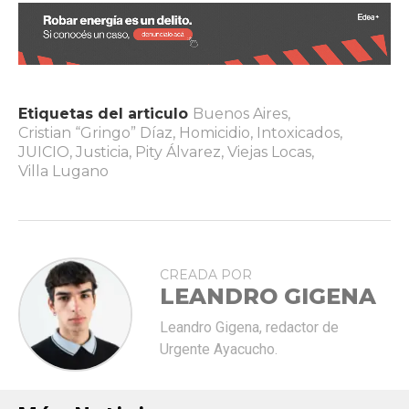
Etiquetas del articulo
Buenos Aires
,
Cristian “Gringo” Díaz
,
Homicidio
,
Intoxicados
,
JUICIO
,
Justicia
,
Pity Álvarez
,
Viejas Locas
,
Villa Lugano
CREADA POR
LEANDRO GIGENA
Leandro Gigena, redactor de
Urgente Ayacucho.