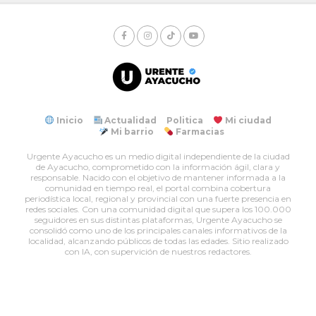
Inicio
Actualidad
Politica
Mi ciudad
Mi barrio
Farmacias
Urgente Ayacucho es un medio digital independiente de la ciudad
de Ayacucho, comprometido con la información ágil, clara y
responsable. Nacido con el objetivo de mantener informada a la
comunidad en tiempo real, el portal combina cobertura
periodística local, regional y provincial con una fuerte presencia en
redes sociales. Con una comunidad digital que supera los 100.000
seguidores en sus distintas plataformas, Urgente Ayacucho se
consolidó como uno de los principales canales informativos de la
localidad, alcanzando públicos de todas las edades. Sitio realizado
con IA, con supervición de nuestros redactores.