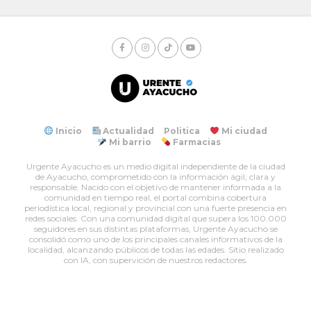
Inicio
Actualidad
Politica
Mi ciudad
Mi barrio
Farmacias
Urgente Ayacucho es un medio digital independiente de la ciudad
de Ayacucho, comprometido con la información ágil, clara y
responsable. Nacido con el objetivo de mantener informada a la
comunidad en tiempo real, el portal combina cobertura
periodística local, regional y provincial con una fuerte presencia en
redes sociales. Con una comunidad digital que supera los 100.000
seguidores en sus distintas plataformas, Urgente Ayacucho se
consolidó como uno de los principales canales informativos de la
localidad, alcanzando públicos de todas las edades. Sitio realizado
con IA, con supervición de nuestros redactores.