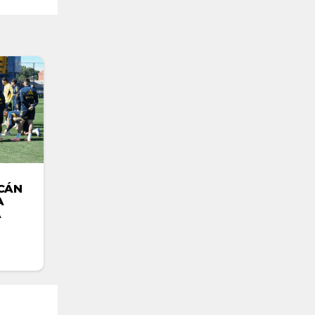
CÁN
A
A