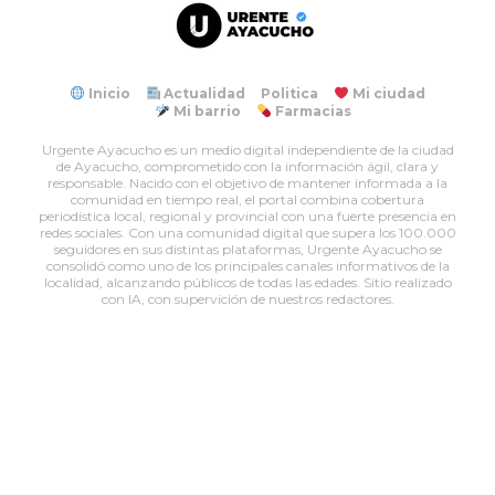
Inicio
Actualidad
Politica
Mi ciudad
Mi barrio
Farmacias
Urgente Ayacucho es un medio digital independiente de la ciudad
de Ayacucho, comprometido con la información ágil, clara y
responsable. Nacido con el objetivo de mantener informada a la
comunidad en tiempo real, el portal combina cobertura
periodística local, regional y provincial con una fuerte presencia en
redes sociales. Con una comunidad digital que supera los 100.000
seguidores en sus distintas plataformas, Urgente Ayacucho se
consolidó como uno de los principales canales informativos de la
localidad, alcanzando públicos de todas las edades. Sitio realizado
con IA, con supervición de nuestros redactores.