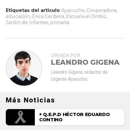
Etiquetas del articulo
Ayacucho
,
Cooperadora
,
educación
,
Érica Cerdeira
,
Escuela el Ombú
,
Jardín de Infantes
,
primaria
CREADA POR
LEANDRO GIGENA
Leandro Gigena, redactor de
Urgente Ayacucho.
Más Noticias
+ Q.E.P.D HÉCTOR EDUARDO
CONTINO