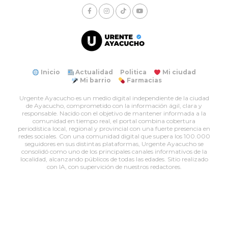
Inicio
Actualidad
Politica
Mi ciudad
Mi barrio
Farmacias
Urgente Ayacucho es un medio digital independiente de la ciudad
de Ayacucho, comprometido con la información ágil, clara y
responsable. Nacido con el objetivo de mantener informada a la
comunidad en tiempo real, el portal combina cobertura
periodística local, regional y provincial con una fuerte presencia en
redes sociales. Con una comunidad digital que supera los 100.000
seguidores en sus distintas plataformas, Urgente Ayacucho se
consolidó como uno de los principales canales informativos de la
localidad, alcanzando públicos de todas las edades. Sitio realizado
con IA, con supervición de nuestros redactores.