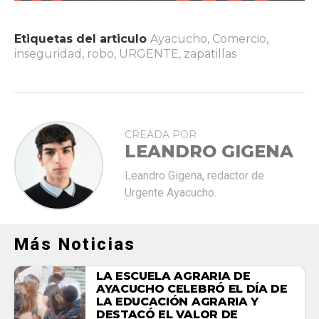
Etiquetas del articulo
Ayacucho
,
Comercio
,
inseguridad
,
robo
,
URGENTE
,
zapatillas
CREADA POR
LEANDRO GIGENA
Leandro Gigena, redactor de
Urgente Ayacucho.
Más Noticias
LA ESCUELA AGRARIA DE
AYACUCHO CELEBRÓ EL DÍA DE
LA EDUCACIÓN AGRARIA Y
DESTACÓ EL VALOR DE