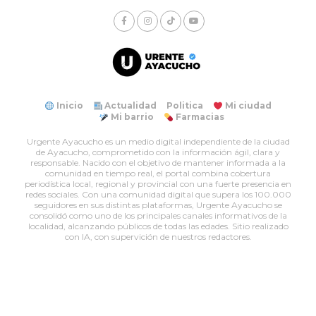
Inicio
Actualidad
Politica
Mi ciudad
Mi barrio
Farmacias
Urgente Ayacucho es un medio digital independiente de la ciudad
de Ayacucho, comprometido con la información ágil, clara y
responsable. Nacido con el objetivo de mantener informada a la
comunidad en tiempo real, el portal combina cobertura
periodística local, regional y provincial con una fuerte presencia en
redes sociales. Con una comunidad digital que supera los 100.000
seguidores en sus distintas plataformas, Urgente Ayacucho se
consolidó como uno de los principales canales informativos de la
localidad, alcanzando públicos de todas las edades. Sitio realizado
con IA, con supervición de nuestros redactores.