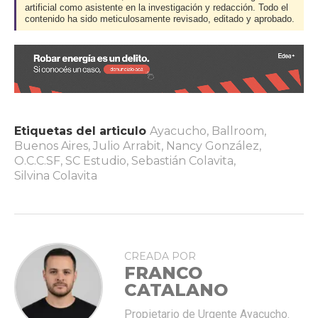
artificial como asistente en la investigación y redacción. Todo el
contenido ha sido meticulosamente revisado, editado y aprobado.
Etiquetas del articulo
Ayacucho
,
Ballroom
,
Buenos Aires
,
Julio Arrabit
,
Nancy González
,
O.C.C.SF
,
SC Estudio
,
Sebastián Colavita
,
Silvina Colavita
CREADA POR
FRANCO
CATALANO
Propietario de Urgente Ayacucho.