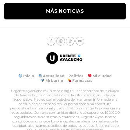
MÁS NOTICIAS
Inicio
Actualidad
Politica
Mi ciudad
Mi barrio
Farmacias
Urgente Ayacucho es un medio digital independiente de la ciudad
de Ayacucho, comprometido con la información ágil, clara y
responsable. Nacido con el objetivo de mantener informada a la
comunidad en tiempo real, el portal combina cobertura
periodística local, regional y provincial con una fuerte presencia en
redes sociales. Con una comunidad digital que supera los 100.000
seguidores en sus distintas plataformas, Urgente Ayacucho se
consolidó como uno de los principales canales informativos de la
localidad, alcanzando públicos de todas las edades. Sitio realizado
con IA, con supervición de nuestros redactores.