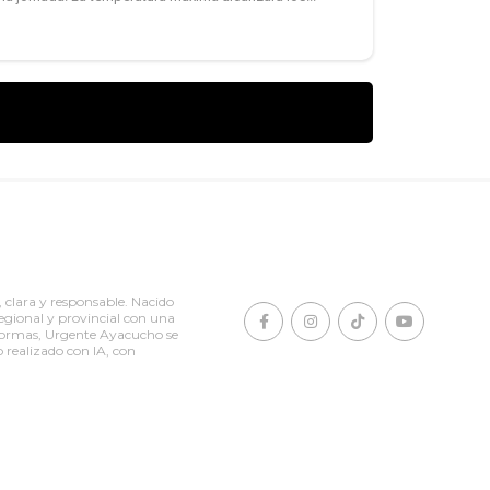
clara y responsable. Nacido
egional y provincial con una
taformas, Urgente Ayacucho se
o realizado con IA, con