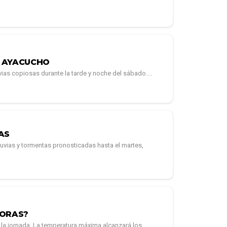
N AYACUCHO
ias copiosas durante la tarde y noche del sábado....
AS
luvias y tormentas pronosticadas hasta el martes,
HORAS?
 la jornada. La temperatura máxima alcanzará los...