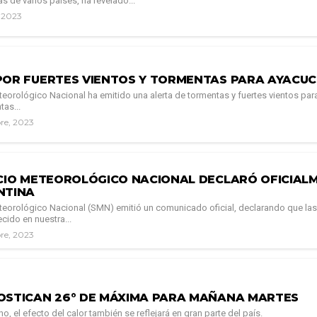
s de varios países, ha revelado...
, 2023
POR FUERTES VIENTOS Y TORMENTAS PARA AYACU
eteorológico Nacional ha emitido una alerta de tormentas y fuertes vientos pa
tas...
bre, 2023
ICIO METEOROLÓGICO NACIONAL DECLARÓ OFICIALM
NTINA
eteorológico Nacional (SMN) emitió un comunicado oficial, declarando que las
cido en nuestra...
re, 2023
OSTICAN 26° DE MÁXIMA PARA MAÑANA MARTES
rno, el efecto del calor también se reflejará en gran parte del país.