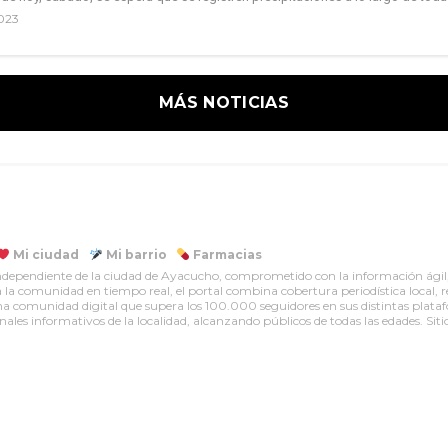
2023
MÁS NOTICIAS
Mi ciudad
Mi barrio
Farmacias
dependiente de la ciudad de Ayacucho, comprometido con la información ágil, 
la comunidad en tiempo real, el portal combina cobertura periodística local, r
 una comunidad digital que supera los 100.000 seguidores en sus distintas pla
ales informativos de la localidad, alcanzando públicos de todas las edades. Siti