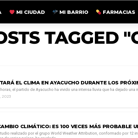
A
MI CIUDAD
MI BARRIO
FARMACIAS
OSTS TAGGED "
TARÁ EL CLIMA EN AYACUCHO DURANTE LOS PRÓXI
 horas, el partido de Ayacucho ha vivido una intensa lluvia que ha dejado una 
, 2023
CAMBIO CLIMÁTICO: ES 100 VECES MÁS PROBABLE 
studio realizado por el grupo World Weather Attribution, conformado por 12 i