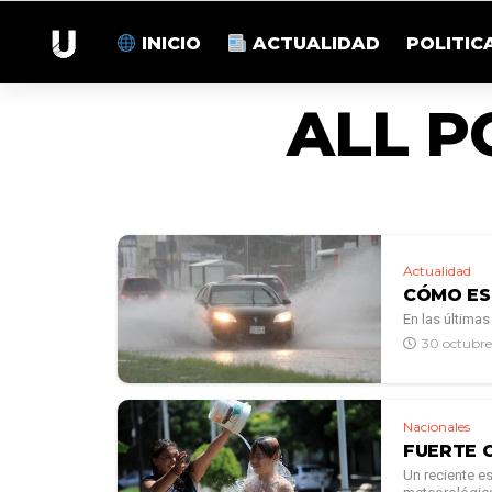
INICIO
ACTUALIDAD
POLITIC
ALL P
Actualidad
CÓMO ES
En las últimas
30 octubre
Nacionales
FUERTE 
Un reciente e