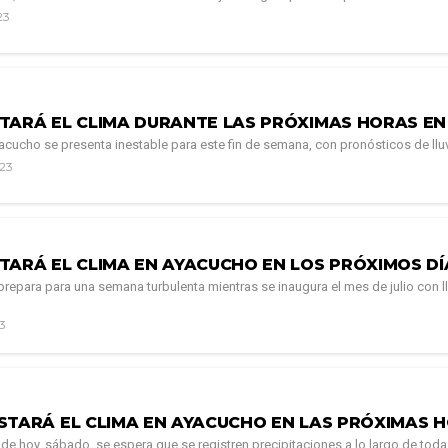
23
TARÁ EL CLIMA DURANTE LAS PRÓXIMAS HORAS E
yacucho se presenta inestable para este fin de semana, con pronósticos de lluv
023
TARÁ EL CLIMA EN AYACUCHO EN LOS PRÓXIMOS DÍ
repara para una semana turbulenta mientras se inaugura el mes de julio con l
23
STARÁ EL CLIMA EN AYACUCHO EN LAS PRÓXIMAS 
 de hoy, sábado, se espera que se registren precipitaciones a lo largo de toda