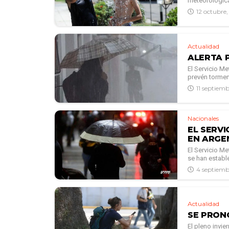
meteorológica
12 octubre
Actualidad
ALERTA 
El Servicio M
prevén tormen
11 septiem
Nacionales
EL SERV
EN ARGE
El Servicio M
se han estable
4 septiemb
Actualidad
SE PRON
El pleno invie