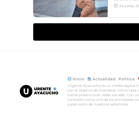
24 junio, 
Inicio
Actualidad
Politica
Urgente Ayacucho es un medio digital in
con el objetivo de mantener informada a 
fuerte presencia en redes sociales. Con
consolidó como uno de los principales can
supervición de nuestros redactores.