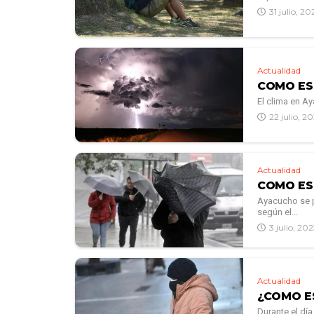
31 julio, 20
Actualidad
COMO ES
El clima en A
22 julio, 2
Actualidad
COMO ES
Ayacucho se p
según el...
3 julio, 20
Actualidad
¿COMO E
Durante el día