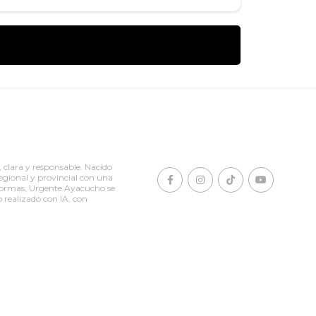
clara y responsable. Nacido
egional y provincial con una
taformas, Urgente Ayacucho se
o realizado con IA, con