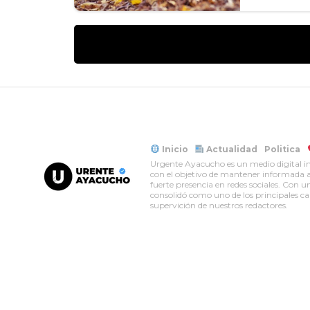
Inicio
Actualidad
Politica
Urgente Ayacucho es un medio digital in
con el objetivo de mantener informada a 
fuerte presencia en redes sociales. Con
consolidó como uno de los principales can
supervición de nuestros redactores.