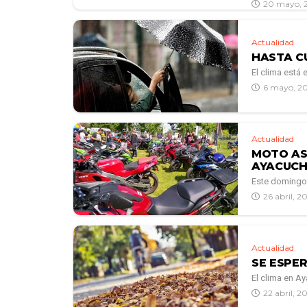
20 mayo, 
Actualidad
HASTA C
El clima está 
6 mayo, 2
Actualidad
MOTO AS
AYACUC
Este domingo 
26 abril, 2
Actualidad
SE ESPE
El clima en A
22 abril, 2