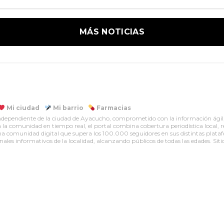
MÁS NOTICIAS
Mi ciudad
Mi barrio
Farmacias
dependiente de la ciudad de Ayacucho, comprometido con la información ágil, 
la comunidad en tiempo real, el portal combina cobertura periodística local, r
 una comunidad digital que supera los 100.000 seguidores en sus distintas pla
ales informativos de la localidad, alcanzando públicos de todas las edades. Siti