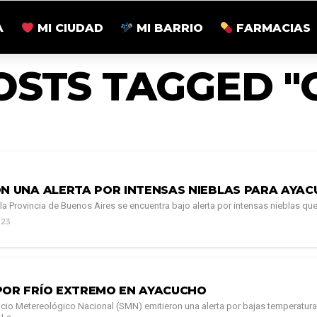
A
MI CIUDAD
MI BARRIO
FARMACIAS
OSTS TAGGED "
ON UNA ALERTA POR INTENSAS NIEBLAS PARA AYA
 la Provincia de Buenos Aires se encuentra bajo alerta por intensas nieblas qu
023
POR FRÍO EXTREMO EN AYACUCHO
icio Metereológico Nacional (SMN) emitieron una alerta por bajas temperatura