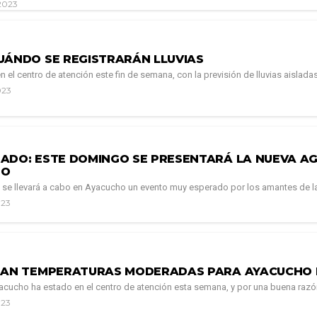
2023
UÁNDO SE REGISTRARÁN LLUVIAS
en el centro de atención este fin de semana, con la previsión de lluvias aisladas 
023
ADO: ESTE DOMINGO SE PRESENTARÁ LA NUEVA A
HO
se llevará a cabo en Ayacucho un evento muy esperado por los amantes de las 
023
RAN TEMPERATURAS MODERADAS PARA AYACUCHO 
yacucho ha estado en el centro de atención esta semana, y por una buena razón
023