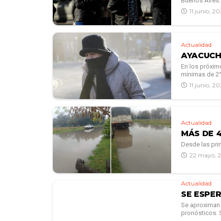
Buenos Aires. 
11 junio, 2
Actualidad
AYACUCHO
En los próxim
mínimas de 2° 
11 junio, 2
Actualidad
MÁS DE 
Desde las pri
22 mayo, 
Actualidad
SE ESPER
Se aproximan d
pronósticos. Si