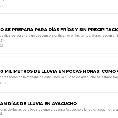
La...
023
 SE PREPARA PARA DÍAS FRÍOS Y SIN PRECIPITACI
os días se registrará un descenso significativo en las temperaturas, según un
y...
023
40 MILÍMETROS DE LLUVIA EN POCAS HORAS: COMO 
meras horas de la mañana de este lunes, la ciudad de Ayacucho ha estado bajo 
2023
AN DÍAS DE LLUVIA EN AYACUCHO
ías de lluvias para los siguiente días para Ayacucho y la región según diferen
...