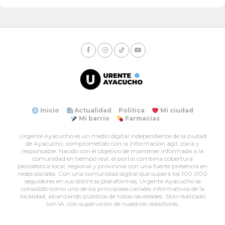
Inicio
Actualidad
Politica
Mi ciudad
Mi barrio
Farmacias
Urgente Ayacucho es un medio digital independiente de la ciudad
de Ayacucho, comprometido con la información ágil, clara y
responsable. Nacido con el objetivo de mantener informada a la
comunidad en tiempo real, el portal combina cobertura
periodística local, regional y provincial con una fuerte presencia en
redes sociales. Con una comunidad digital que supera los 100.000
seguidores en sus distintas plataformas, Urgente Ayacucho se
consolidó como uno de los principales canales informativos de la
localidad, alcanzando públicos de todas las edades. Sitio realizado
con IA, con supervición de nuestros redactores.