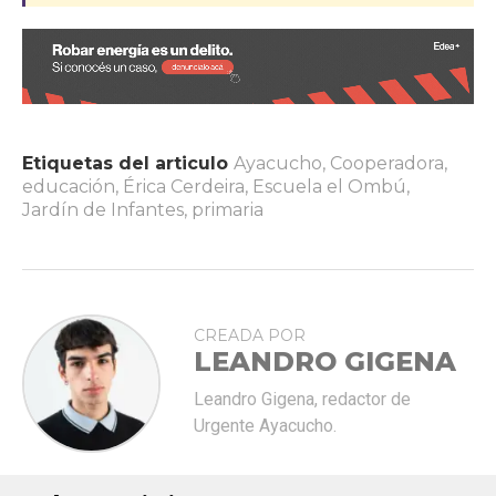
Etiquetas del articulo
Ayacucho
,
Cooperadora
,
educación
,
Érica Cerdeira
,
Escuela el Ombú
,
Jardín de Infantes
,
primaria
CREADA POR
LEANDRO GIGENA
Leandro Gigena, redactor de
Urgente Ayacucho.