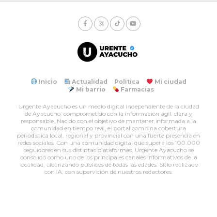
Inicio
Actualidad
Politica
Mi ciudad
Mi barrio
Farmacias
Urgente Ayacucho es un medio digital independiente de la ciudad
de Ayacucho, comprometido con la información ágil, clara y
responsable. Nacido con el objetivo de mantener informada a la
comunidad en tiempo real, el portal combina cobertura
periodística local, regional y provincial con una fuerte presencia en
redes sociales. Con una comunidad digital que supera los 100.000
seguidores en sus distintas plataformas, Urgente Ayacucho se
consolidó como uno de los principales canales informativos de la
localidad, alcanzando públicos de todas las edades. Sitio realizado
con IA, con supervición de nuestros redactores.