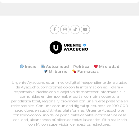
Inicio
Actualidad
Politica
Mi ciudad
Mi barrio
Farmacias
Urgente Ayacucho es un medio digital independiente de la ciudad
de Ayacucho, comprometido con la información ágil, clara y
responsable. Nacido con el objetivo de mantener informada a la
comunidad en tiempo real, el portal combina cobertura
periodística local, regional y provincial con una fuerte presencia en
redes sociales. Con una comunidad digital que supera los 100.000
seguidores en sus distintas plataformas, Urgente Ayacucho se
consolidó como uno de los principales canales informativos de la
localidad, alcanzando públicos de todas las edades. Sitio realizado
con IA, con supervición de nuestros redactores.