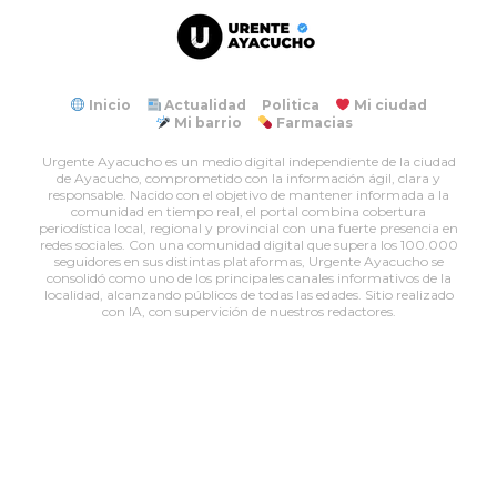
Inicio
Actualidad
Politica
Mi ciudad
Mi barrio
Farmacias
Urgente Ayacucho es un medio digital independiente de la ciudad
de Ayacucho, comprometido con la información ágil, clara y
responsable. Nacido con el objetivo de mantener informada a la
comunidad en tiempo real, el portal combina cobertura
periodística local, regional y provincial con una fuerte presencia en
redes sociales. Con una comunidad digital que supera los 100.000
seguidores en sus distintas plataformas, Urgente Ayacucho se
consolidó como uno de los principales canales informativos de la
localidad, alcanzando públicos de todas las edades. Sitio realizado
con IA, con supervición de nuestros redactores.