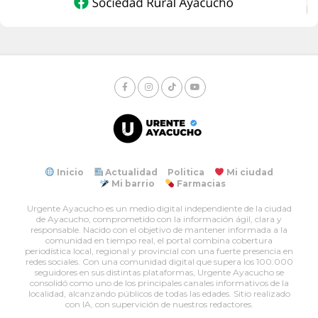
Inicio
Actualidad
Politica
Mi ciudad
Mi barrio
Farmacias
Urgente Ayacucho es un medio digital independiente de la ciudad
de Ayacucho, comprometido con la información ágil, clara y
responsable. Nacido con el objetivo de mantener informada a la
comunidad en tiempo real, el portal combina cobertura
periodística local, regional y provincial con una fuerte presencia en
redes sociales. Con una comunidad digital que supera los 100.000
seguidores en sus distintas plataformas, Urgente Ayacucho se
consolidó como uno de los principales canales informativos de la
localidad, alcanzando públicos de todas las edades. Sitio realizado
con IA, con supervición de nuestros redactores.