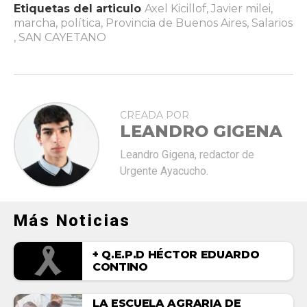
Etiquetas del articulo
Axel Kicillof
,
Javier milei
,
marcha
,
política
,
Provincia de Buenos Aires
,
Salarios
,
SAN CAYETANO
CREADA POR
LEANDRO GIGENA
Leandro Gigena, redactor de
Urgente Ayacucho.
Más Noticias
+ Q.E.P.D HÉCTOR EDUARDO
CONTINO
LA ESCUELA AGRARIA DE