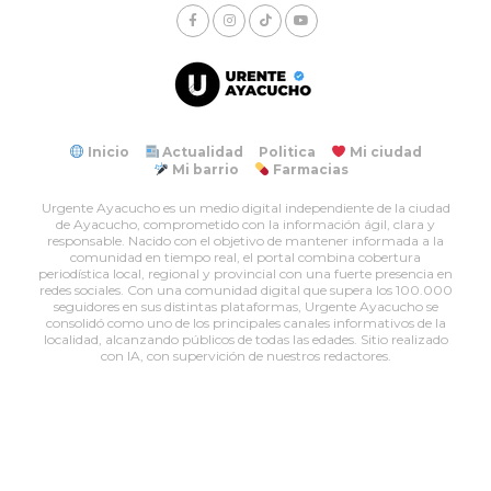
Inicio
Actualidad
Politica
Mi ciudad
Mi barrio
Farmacias
Urgente Ayacucho es un medio digital independiente de la ciudad
de Ayacucho, comprometido con la información ágil, clara y
responsable. Nacido con el objetivo de mantener informada a la
comunidad en tiempo real, el portal combina cobertura
periodística local, regional y provincial con una fuerte presencia en
redes sociales. Con una comunidad digital que supera los 100.000
seguidores en sus distintas plataformas, Urgente Ayacucho se
consolidó como uno de los principales canales informativos de la
localidad, alcanzando públicos de todas las edades. Sitio realizado
con IA, con supervición de nuestros redactores.