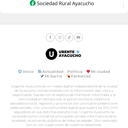
Inicio
Actualidad
Politica
Mi ciudad
Mi barrio
Farmacias
Urgente Ayacucho es un medio digital independiente de la ciudad
de Ayacucho, comprometido con la información ágil, clara y
responsable. Nacido con el objetivo de mantener informada a la
comunidad en tiempo real, el portal combina cobertura
periodística local, regional y provincial con una fuerte presencia en
redes sociales. Con una comunidad digital que supera los 100.000
seguidores en sus distintas plataformas, Urgente Ayacucho se
consolidó como uno de los principales canales informativos de la
localidad, alcanzando públicos de todas las edades. Sitio realizado
con IA, con supervición de nuestros redactores.