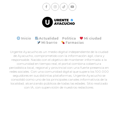
Inicio
Actualidad
Politica
Mi ciudad
Mi barrio
Farmacias
Urgente Ayacucho es un medio digital independiente de la ciudad
de Ayacucho, comprometido con la información ágil, clara y
responsable. Nacido con el objetivo de mantener informada a la
comunidad en tiempo real, el portal combina cobertura
periodística local, regional y provincial con una fuerte presencia en
redes sociales. Con una comunidad digital que supera los 100.000
seguidores en sus distintas plataformas, Urgente Ayacucho se
consolidó como uno de los principales canales informativos de la
localidad, alcanzando públicos de todas las edades. Sitio realizado
con IA, con supervición de nuestros redactores.