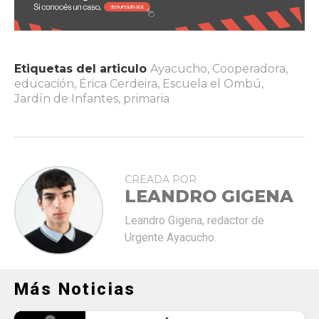
Etiquetas del articulo
Ayacucho
,
Cooperadora
,
educación
,
Érica Cerdeira
,
Escuela el Ombú
,
Jardín de Infantes
,
primaria
CREADA POR
LEANDRO GIGENA
Leandro Gigena, redactor de
Urgente Ayacucho.
Más Noticias