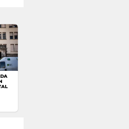
ADA
N
TAL