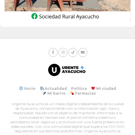
Inicio
Actualidad
Politica
Mi ciudad
Mi barrio
Farmacias
Urgente Ayacucho es un medio digital independiente de la ciudad
de Ayacucho, comprometido con la información ágil, clara y
responsable. Nacido con el objetivo de mantener informada a la
comunidad en tiempo real, el portal combina cobertura
periodística local, regional y provincial con una fuerte presencia en
redes sociales. Con una comunidad digital que supera los 100.000
seguidores en sus distintas plataformas, Urgente Ayacucho se