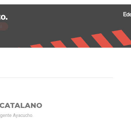
 CATALANO
rgente Ayacucho.