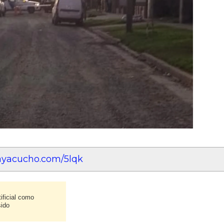
eayacucho.com/5lqk
ificial como
sido