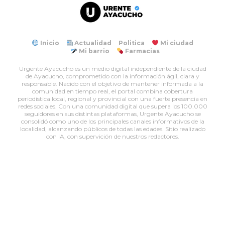
Inicio
Actualidad
Politica
Mi ciudad
Mi barrio
Farmacias
Urgente Ayacucho es un medio digital independiente de la ciudad
de Ayacucho, comprometido con la información ágil, clara y
responsable. Nacido con el objetivo de mantener informada a la
comunidad en tiempo real, el portal combina cobertura
periodística local, regional y provincial con una fuerte presencia en
redes sociales. Con una comunidad digital que supera los 100.000
seguidores en sus distintas plataformas, Urgente Ayacucho se
consolidó como uno de los principales canales informativos de la
localidad, alcanzando públicos de todas las edades. Sitio realizado
con IA, con supervición de nuestros redactores.