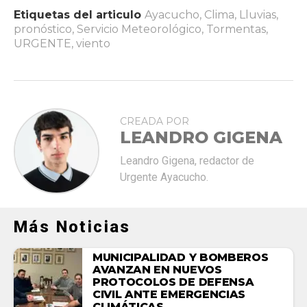
Etiquetas del articulo
Ayacucho
,
Clima
,
Lluvias
,
pronóstico
,
Servicio Meteorológico
,
Tormentas
,
URGENTE
,
viento
CREADA POR
LEANDRO GIGENA
Leandro Gigena, redactor de
Urgente Ayacucho.
Más Noticias
MUNICIPALIDAD Y BOMBEROS
AVANZAN EN NUEVOS
PROTOCOLOS DE DEFENSA
CIVIL ANTE EMERGENCIAS
CLIMÁTICAS