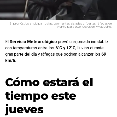
El pronóstico anticipa lluvias, tormentas aisladas y fuertes ráfagas de
viento para este jueves en Ayacucho.
El
Servicio
Meteorológico
prevé una jornada inestable
con temperaturas entre los
6°C y 12°C
, lluvias durante
gran parte del día y ráfagas que podrían alcanzar los
69
km/h.
Cómo estará el
tiempo este
jueves