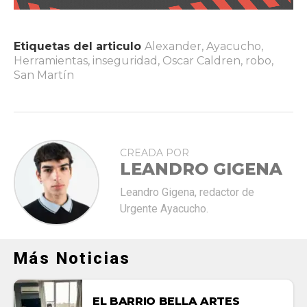
Etiquetas del articulo
Alexander
,
Ayacucho
,
Herramientas
,
inseguridad
,
Oscar Caldren
,
robo
,
San Martín
CREADA POR
LEANDRO GIGENA
Leandro Gigena, redactor de
Urgente Ayacucho.
Más Noticias
EL BARRIO BELLA ARTES