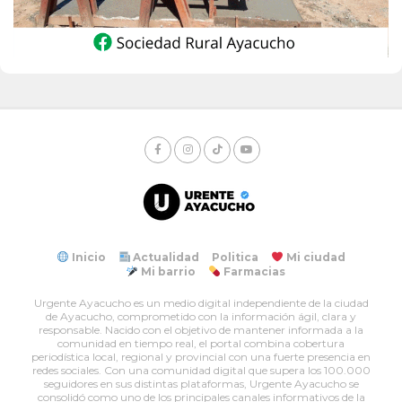
Inicio
Actualidad
Politica
Mi ciudad
Mi barrio
Farmacias
Urgente Ayacucho es un medio digital independiente de la ciudad
de Ayacucho, comprometido con la información ágil, clara y
responsable. Nacido con el objetivo de mantener informada a la
comunidad en tiempo real, el portal combina cobertura
periodística local, regional y provincial con una fuerte presencia en
redes sociales. Con una comunidad digital que supera los 100.000
seguidores en sus distintas plataformas, Urgente Ayacucho se
consolidó como uno de los principales canales informativos de la