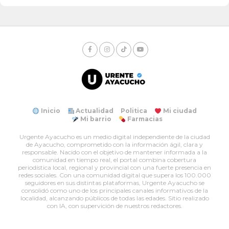
Inicio
Actualidad
Politica
Mi ciudad
Mi barrio
Farmacias
Urgente Ayacucho es un medio digital independiente de la ciudad
de Ayacucho, comprometido con la información ágil, clara y
responsable. Nacido con el objetivo de mantener informada a la
comunidad en tiempo real, el portal combina cobertura
periodística local, regional y provincial con una fuerte presencia en
redes sociales. Con una comunidad digital que supera los 100.000
seguidores en sus distintas plataformas, Urgente Ayacucho se
consolidó como uno de los principales canales informativos de la
localidad, alcanzando públicos de todas las edades. Sitio realizado
con IA, con supervición de nuestros redactores.