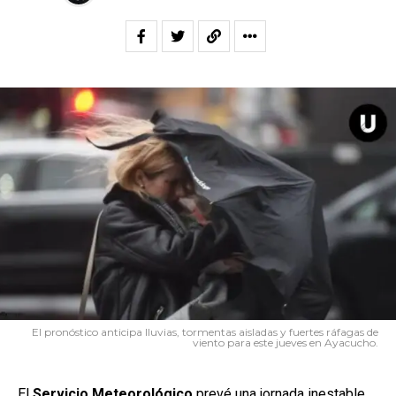
El pronóstico anticipa lluvias, tormentas aisladas y fuertes ráfagas de
viento para este jueves en Ayacucho.
El
Servicio
Meteorológico
prevé una jornada inestable