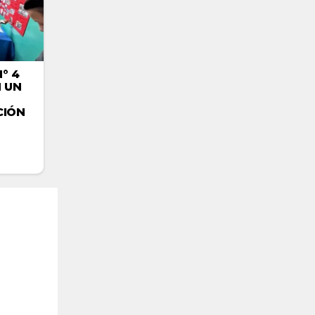
° 4
 UN
CIÓN