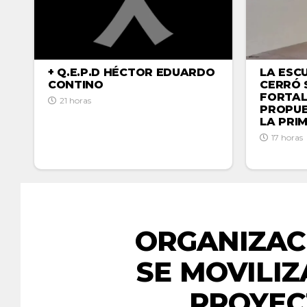
LA ESC
+ Q.E.P.D HÉCTOR EDUARDO
CERRÓ 
CONTINO
FORTAL
21 horas
PROPUE
LA PRI
17 horas
ORGANIZAC
SE MOVILI
PROYEC