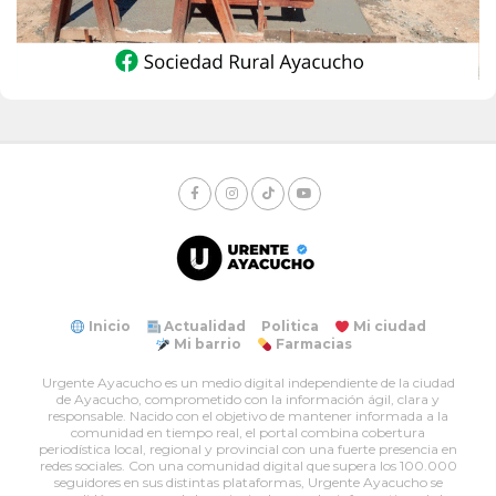
Inicio
Actualidad
Politica
Mi ciudad
Mi barrio
Farmacias
Urgente Ayacucho es un medio digital independiente de la ciudad
de Ayacucho, comprometido con la información ágil, clara y
responsable. Nacido con el objetivo de mantener informada a la
comunidad en tiempo real, el portal combina cobertura
periodística local, regional y provincial con una fuerte presencia en
redes sociales. Con una comunidad digital que supera los 100.000
seguidores en sus distintas plataformas, Urgente Ayacucho se