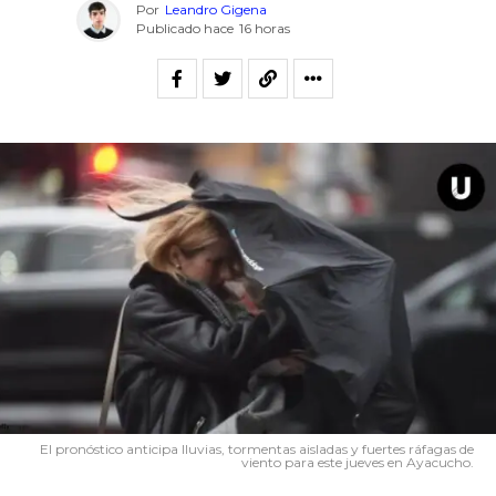
Por
Leandro Gigena
Publicado hace
16 horas
El pronóstico anticipa lluvias, tormentas aisladas y fuertes ráfagas de
viento para este jueves en Ayacucho.