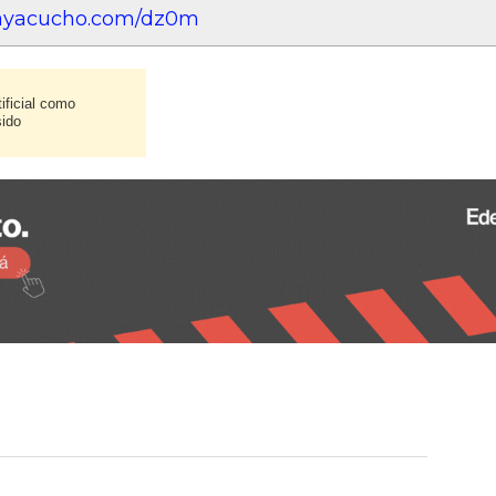
eayacucho.com/dz0m
ificial como
sido