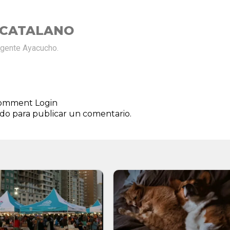
 CATALANO
rgente Ayacucho.
 comment
Login
ado
para publicar un comentario.