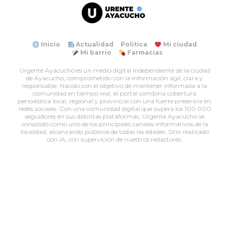
Inicio
Actualidad
Politica
Mi ciudad
Mi barrio
Farmacias
Urgente Ayacucho es un medio digital independiente de la ciudad
de Ayacucho, comprometido con la información ágil, clara y
responsable. Nacido con el objetivo de mantener informada a la
comunidad en tiempo real, el portal combina cobertura
periodística local, regional y provincial con una fuerte presencia en
redes sociales. Con una comunidad digital que supera los 100.000
seguidores en sus distintas plataformas, Urgente Ayacucho se
consolidó como uno de los principales canales informativos de la
localidad, alcanzando públicos de todas las edades. Sitio realizado
con IA, con supervición de nuestros redactores.