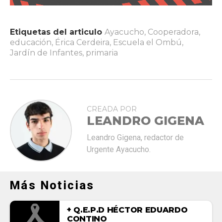
Etiquetas del articulo
Ayacucho
,
Cooperadora
,
educación
,
Érica Cerdeira
,
Escuela el Ombú
,
Jardín de Infantes
,
primaria
CREADA POR
LEANDRO GIGENA
Leandro Gigena, redactor de
Urgente Ayacucho.
Más Noticias
+ Q.E.P.D HÉCTOR EDUARDO
CONTINO