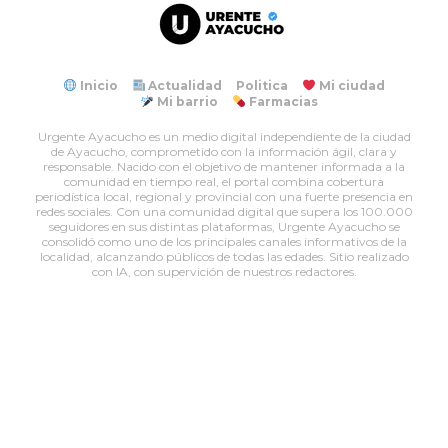
Inicio
Actualidad
Politica
Mi ciudad
Mi barrio
Farmacias
Urgente Ayacucho es un medio digital independiente de la ciudad
de Ayacucho, comprometido con la información ágil, clara y
responsable. Nacido con el objetivo de mantener informada a la
comunidad en tiempo real, el portal combina cobertura
periodística local, regional y provincial con una fuerte presencia en
redes sociales. Con una comunidad digital que supera los 100.000
seguidores en sus distintas plataformas, Urgente Ayacucho se
consolidó como uno de los principales canales informativos de la
localidad, alcanzando públicos de todas las edades. Sitio realizado
con IA, con supervición de nuestros redactores.