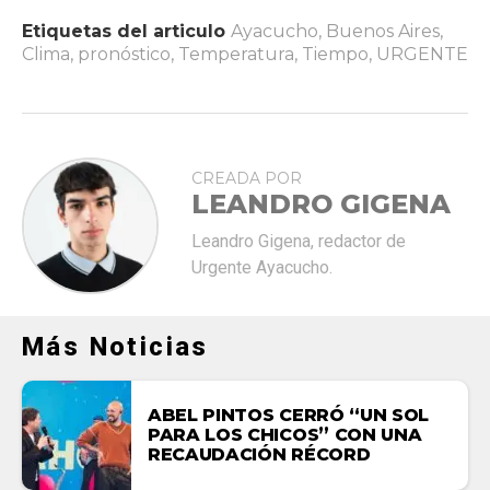
Etiquetas del articulo
Ayacucho
,
Buenos Aires
,
Clima
,
pronóstico
,
Temperatura
,
Tiempo
,
URGENTE
CREADA POR
LEANDRO GIGENA
Leandro Gigena, redactor de
Urgente Ayacucho.
Más Noticias
ABEL PINTOS CERRÓ “UN SOL
PARA LOS CHICOS” CON UNA
RECAUDACIÓN RÉCORD