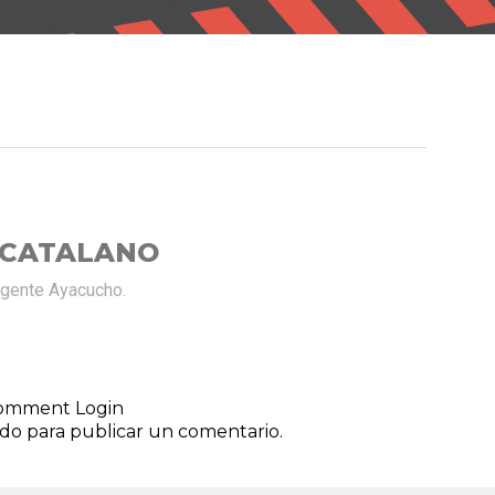
 CATALANO
rgente Ayacucho.
 comment
Login
ado
para publicar un comentario.