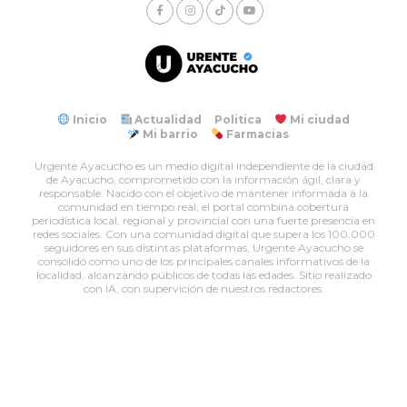
Inicio
Actualidad
Politica
Mi ciudad
Mi barrio
Farmacias
Urgente Ayacucho es un medio digital independiente de la ciudad
de Ayacucho, comprometido con la información ágil, clara y
responsable. Nacido con el objetivo de mantener informada a la
comunidad en tiempo real, el portal combina cobertura
periodística local, regional y provincial con una fuerte presencia en
redes sociales. Con una comunidad digital que supera los 100.000
seguidores en sus distintas plataformas, Urgente Ayacucho se
consolidó como uno de los principales canales informativos de la
localidad, alcanzando públicos de todas las edades. Sitio realizado
con IA, con supervición de nuestros redactores.