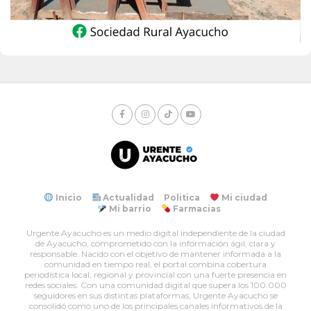
Inicio
Actualidad
Politica
Mi ciudad
Mi barrio
Farmacias
Urgente Ayacucho es un medio digital independiente de la ciudad
de Ayacucho, comprometido con la información ágil, clara y
responsable. Nacido con el objetivo de mantener informada a la
comunidad en tiempo real, el portal combina cobertura
periodística local, regional y provincial con una fuerte presencia en
redes sociales. Con una comunidad digital que supera los 100.000
seguidores en sus distintas plataformas, Urgente Ayacucho se
consolidó como uno de los principales canales informativos de la