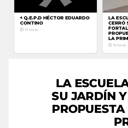
LA ESC
+ Q.E.P.D HÉCTOR EDUARDO
CERRÓ 
CONTINO
FORTAL
19 horas
PROPUE
LA PRI
15 horas
LA ESCUEL
SU JARDÍN 
PROPUESTA 
P