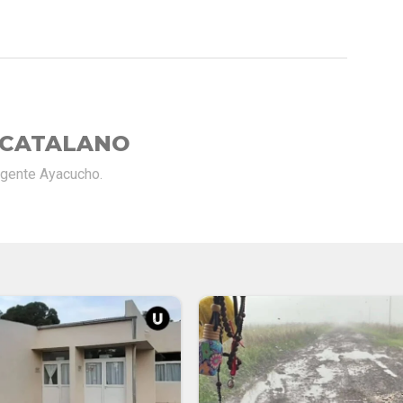
E
 CATALANO
rgente Ayacucho.