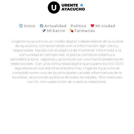
Inicio
Actualidad
Politica
Mi ciudad
Mi barrio
Farmacias
Urgente Ayacucho es un medio digital independiente de la ciudad
de Ayacucho, comprometido con la información ágil, clara y
responsable. Nacido con el objetivo de mantener informada a la
comunidad en tiempo real, el portal combina cobertura
periodística local, regional y provincial con una fuerte presencia en
redes sociales. Con una comunidad digital que supera los 100.000
seguidores en sus distintas plataformas, Urgente Ayacucho se
consolidó como uno de los principales canales informativos de la
localidad, alcanzando públicos de todas las edades. Sitio realizado
con IA, con supervición de nuestros redactores.