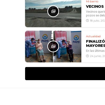
Mi barrio
VECINOS
Vecinos que t
pozos se detal
18 julio, 20
Actualidad
FINALIZ
MAYORE
En las últimas
24 junio, 2