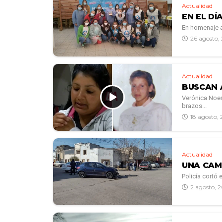
Actualidad
EN EL DÍ
En homenaje a
26 agosto,
Actualidad
BUSCAN 
Verónica Noem
brazos...
18 agosto, 
Actualidad
UNA CAM
Policía cortó 
2 agosto, 