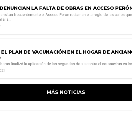
 DENUNCIAN LA FALTA DE OBRAS EN ACCESO PERÓ
ransitan frecuentemente el Acceso Perón reclaman el arreglo de las calles q
la la...
21
Ó EL PLAN DE VACUNACIÓN EN EL HOGAR DE ANCIAN
S
 horas finalizó la aplicación de las segundas dosis contra el coronavirus en lo
021
MÁS NOTICIAS