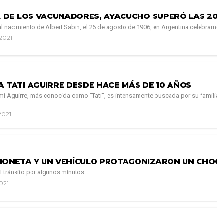
A DE LOS VACUNADORES, AYACUCHO SUPERÓ LAS 20
l nacimiento de Albert Sabin, el 26 de agosto de 1906, en Argentina celebram
 2021
A TATI AGUIRRE DESDE HACE MÁS DE 10 AÑOS
í Aguirre, más conocida como “Tati“, es intensamente buscada por su famili
2021
IONETA Y UN VEHÍCULO PROTAGONIZARON UN CHO
el tránsito por algunos minutos.
2021