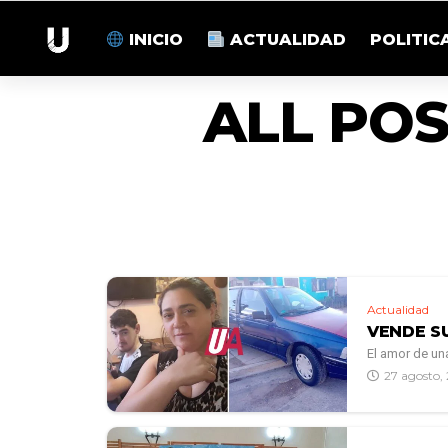
INICIO
ACTUALIDAD
POLITIC
ALL PO
Actualidad
VENDE S
El amor de un
27 agosto,