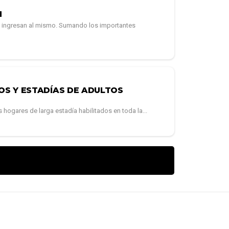
N
ue ingresan al mismo. Sumando los importantes
OS Y ESTADÍAS DE ADULTOS
s hogares de larga estadía habilitados en toda la...